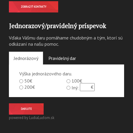
ZOBRAZIŤ KONTAKTY
Jednorazový/pravidelný príspevok
Vďaka Vášmu daru pomáhame chudobným a tým, ktorí sú
odkázaní na našu pomoc.
Jednorázový
Pravidelný dar
Výška jednorázového daru.
50€
100€
200€
Iný:
DARUJTE
powered by LudiaLuďom.sk