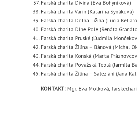
Farská charita Divina (Eva Bohyníková)
Farská charita Varín (Katarína Synáková)
Farská charita Dolná Tižina (Lucia Keliar
Farská charita Dlhé Pole (Renáta Granát
Farská charita Pruské (Ľudmila Mončekov
Farská charita Žilina – Bánová (Michal Ok
Farská charita Konská (Marta Práznovcov
Farská charita Považská Teplá (Jarmila B
Farská charita Žilina – Saleziáni (Jana Ka
KONTAKT:
Mgr. Eva Molková, farskechar