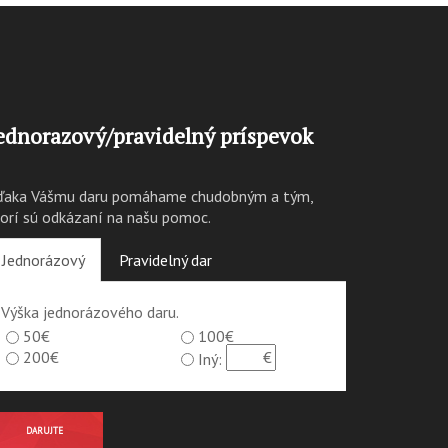
ednorazový/pravidelný príspevok
ďaka Vášmu daru pomáhame chudobným a tým,
torí sú odkázaní na našu pomoc.
Jednorázový
Pravidelný dar
Výška jednorázového daru.
50€
100€
200€
Iný:
DARUJTE