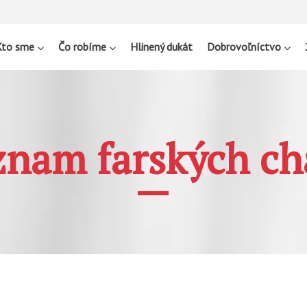
Kto sme
Čo robíme
Hlinený dukát
Dobrovoľníctvo
nam farských ch