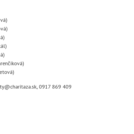
ová)
ová)
á)
ál)
á)
arenčíková)
letová)
ity@charitaza.sk, 0917 869 409