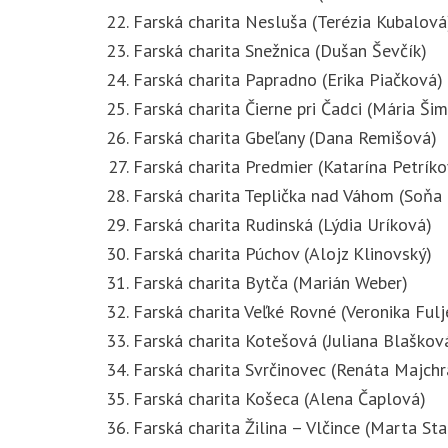
Farská charita Nesluša (Terézia Kubalová
Farská charita Snežnica (Dušan Ševčík)
Farská charita Papradno (Erika Piačková)
Farská charita Čierne pri Čadci (Mária Ši
Farská charita Gbeľany (Dana Remišová)
Farská charita Predmier (Katarína Petríko
Farská charita Teplička nad Váhom (Soňa
Farská charita Rudinská (Lýdia Uríková)
Farská charita Púchov (Alojz Klinovský)
Farská charita Bytča (Marián Weber)
Farská charita Veľké Rovné (Veronika Fulj
Farská charita Kotešová (Juliana Blaškov
Farská charita Svrčinovec (Renáta Majch
Farská charita Košeca (Alena Čaplová)
Farská charita Žilina – Vlčince (Marta St