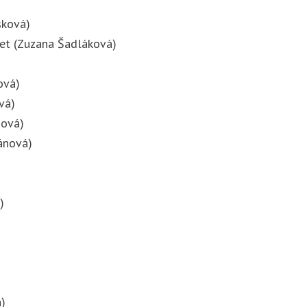
sková)
vet (Zuzana Šadláková)
ová)
vá)
dová)
pánová)
)
)