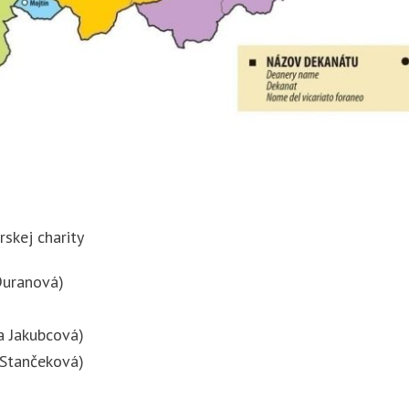
rskej charity
 Ďuranová)
a Jakubcová)
 Stančeková)