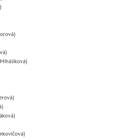
)
morová)
vá)
 Miháliková)
erová)
á)
ráková)
ankovičová)