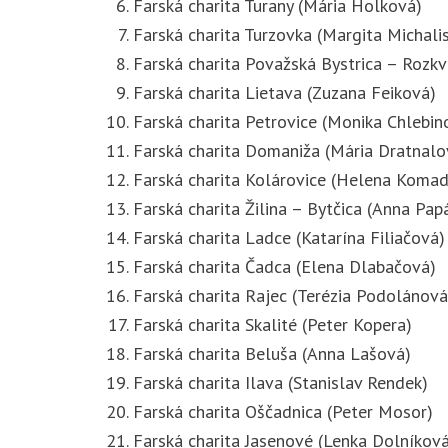
Farská charita Turany (Mária Holková)
Farská charita Turzovka (Margita Michali
Farská charita Považská Bystrica – Rozk
Farská charita Lietava (Zuzana Feiková)
Farská charita Petrovice (Monika Chlebin
Farská charita Domaniža (Mária Dratnalo
Farská charita Kolárovice (Helena Koma
Farská charita Žilina – Bytčica (Anna Pa
Farská charita Ladce (Katarína Filiačová)
Farská charita Čadca (Elena Dlabačová)
Farská charita Rajec (Terézia Podolánová
Farská charita Skalité (Peter Kopera)
Farská charita Beluša (Anna Lašová)
Farská charita Ilava (Stanislav Rendek)
Farská charita Oščadnica (Peter Mosor)
Farská charita Jasenové (Lenka Dolníková