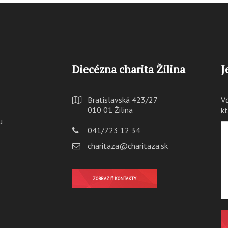
Diecézna charita Žilina
J
Bratislavská 423/27
V
010 01 Žilina
k
u
041/723 12 34
charitaza@charitaza.sk
ZOBRAZIŤ KONTAKTY