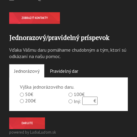
ZOBRAZIŤ KONTAKTY
Jednorazový/pravidelný príspevok
Vďaka Vášmu daru pomáhame chudobným a tým, ktorí sú
odkázaní na našu pomoc.
Jednorázový
Pravidelný dar
Výška jednorázového daru.
50€
100€
200€
Iný:
DARUJTE
powered by LudiaLuďom.sk