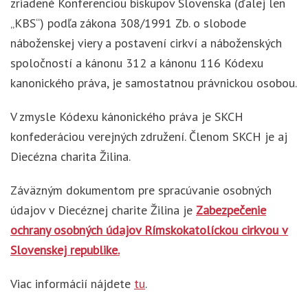
zriadené Konferenciou biskupov Slovenska (ďalej len
„KBS“) podľa zákona 308/1991 Zb. o slobode
náboženskej viery a postavení cirkví a náboženských
spoločností a kánonu 312 a kánonu 116 Kódexu
kanonického práva, je samostatnou právnickou osobou.
V zmysle Kódexu kánonického práva je SKCH
konfederáciou verejných združení. Členom SKCH je aj
Diecézna charita Žilina.
Záväzným dokumentom pre spracúvanie osobných
údajov v Diecéznej charite Žilina je
Zabezpečenie
ochrany osobných údajov Rímskokatolíckou cirkvou v
Slovenskej republike.
Viac informácií nájdete
tu
.