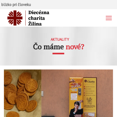
blízko pri človeku
AKTUALITY
Čo máme
nové?