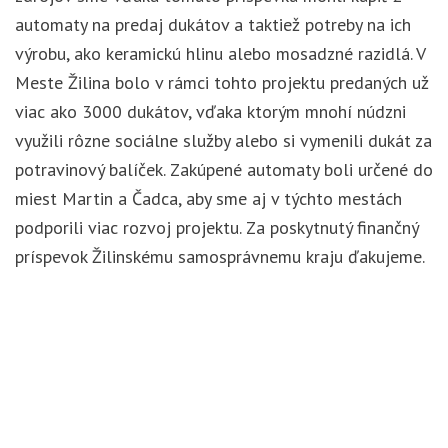
automaty na predaj dukátov a taktiež potreby na ich
výrobu, ako keramickú hlinu alebo mosadzné razidlá. V
Meste Žilina bolo v rámci tohto projektu predaných už
viac ako 3000 dukátov, vďaka ktorým mnohí núdzni
využili rôzne sociálne služby alebo si vymenili dukát za
potravinový balíček. Zakúpené automaty boli určené do
miest Martin a Čadca, aby sme aj v týchto mestách
podporili viac rozvoj projektu. Za poskytnutý finančný
príspevok Žilinskému samosprávnemu kraju ďakujeme.