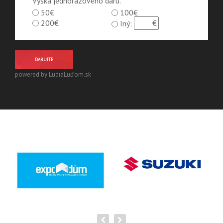
Výška jednorázového daru.
50€
100€
200€
Iný:
DARUJTE
powered by LudiaLuďom.sk