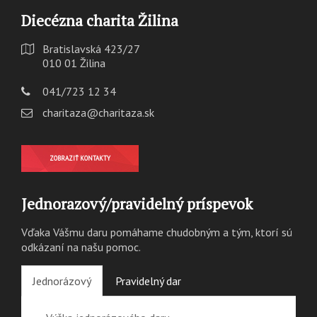
Diecézna charita Žilina
Bratislavská 423/27
010 01 Žilina
041/723 12 34
charitaza@charitaza.sk
ZOBRAZIŤ KONTAKTY
Jednorazový/pravidelný príspevok
Vďaka Vášmu daru pomáhame chudobným a tým, ktorí sú
odkázaní na našu pomoc.
Jednorázový
Pravidelný dar