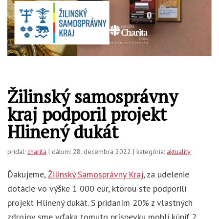
Žilinský samosprávny
kraj podporil projekt
Hlinený dukát
pridal:
charita
| dátum: 28. decembra 2022 | kategória:
aktuality
Ďakujeme,
Žilinský Samosprávny Kraj
, za udelenie
dotácie vo výške 1 000 eur, ktorou ste podporili
projekt Hlinený dukát. S pridaním 20% z vlastných
zdrojov sme vďaka tomuto príspevku mohli kúpiť 2