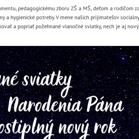
mentu, pedagogickému zboru ZŠ a MŠ, deťom a rodičom za 
ny a hygienické potreby. V mene našich prijímateľov sociáln
kovať a popriať požehnané vianočné sviatky, nech je aj nov