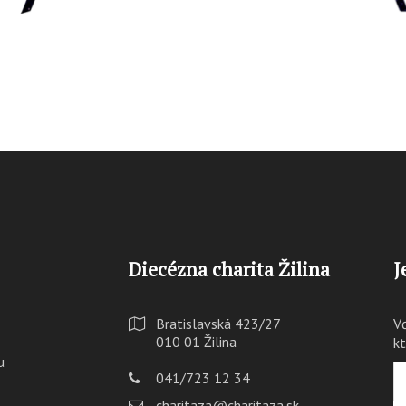
Diecézna charita Žilina
J
Bratislavská 423/27
V
010 01 Žilina
k
u
041/723 12 34
charitaza@charitaza.sk