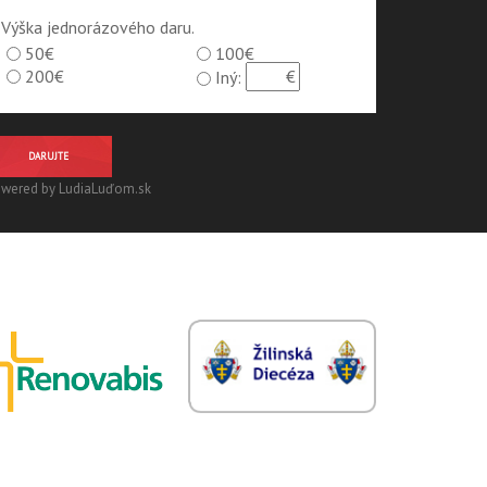
Výška jednorázového daru.
50€
100€
200€
Iný:
DARUJTE
wered by LudiaLuďom.sk