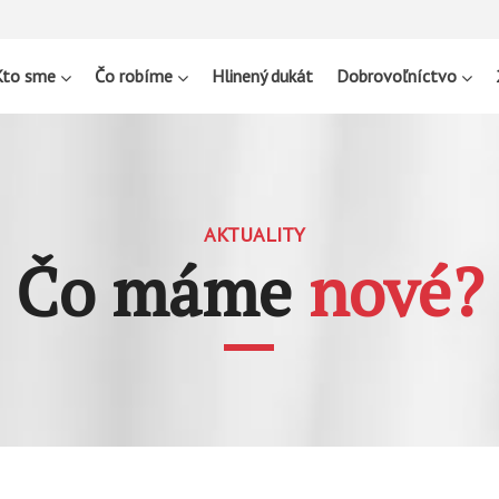
Kto sme
Čo robíme
Hlinený dukát
Dobrovoľníctvo
AKTUALITY
Čo máme
nové?