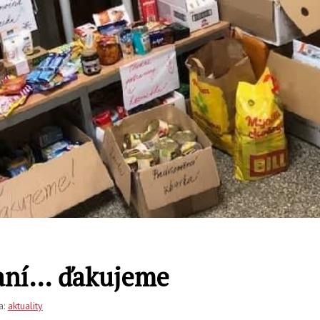
vaní… ďakujeme
a:
aktuality