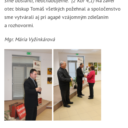
sme dosiahli, neochabujeme.“ (2 Kor 4,1)
Na záver
otec biskup Tomáš všetkých požehnal a spoločenstvo
sme vytvárali aj pri agapé vzájomným zdieľaním
a rozhovormi.
Mgr. Mária Vyžinkárová