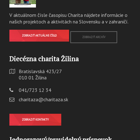
V aktuálnom čísle časopisu Charita nájdete informácie o
našich projektoch a aktivitách na Slovensku a v zahraničí.
ZOBRAZIŤ AKTUÁLNE ČÍSLO
ZOBRAZIŤ ARCHÍV
Diecézna charita Žilina
Bratislavská 423/27
010 01 Žilina
041/723 12 34
charitaza@charitaza.sk
ZOBRAZIŤ KONTAKTY
Jednorazový/pravidelný príspevok