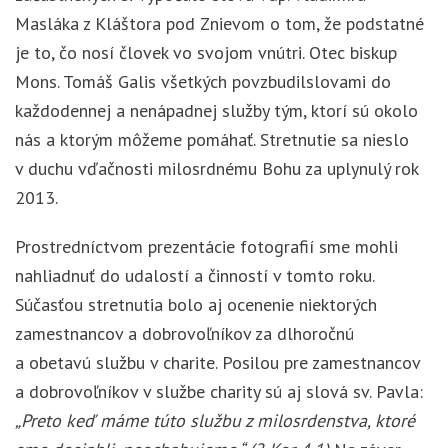
Masláka z Kláštora pod Znievom o tom, že podstatné
je to, čo nosí človek vo svojom vnútri. Otec biskup
Mons. Tomáš Galis všetkých povzbudilslovami do
každodennej a nenápadnej služby tým, ktorí sú okolo
nás a ktorým môžeme pomáhať. Stretnutie sa nieslo
v duchu vďačnosti milosrdnému Bohu za uplynulý rok
2013.
Prostredníctvom prezentácie fotografií sme mohli
nahliadnuť do udalostí a činností v tomto roku.
Súčasťou stretnutia bolo aj ocenenie niektorých
zamestnancov a dobrovoľníkov za dlhoročnú
a obetavú službu v charite. Posilou pre zamestnancov
a dobrovoľníkov v službe charity sú aj slová sv. Pavla:
„Preto keď máme túto službu z milosrdenstva, ktoré