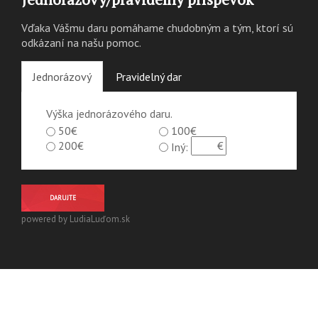
Vďaka Vášmu daru pomáhame chudobným a tým, ktorí sú
odkázaní na našu pomoc.
Jednorázový
Pravidelný dar
Výška jednorázového daru.
50€
100€
200€
Iný:
DARUJTE
powered by LudiaLuďom.sk