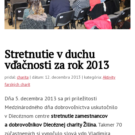
Stretnutie v duchu
vďačnosti za rok 2013
pridal:
charita
| dátum: 12. decembra 2013 | kategória:
Aktivity
farských charít
Dňa 5. decembra 2013 sa pri príležitosti
Medzinárodného dňa dobrovoľníctva uskutočnilo
v Diecéznom centre
stretnutie zamestnancov
a dobrovoľníkov Diecéznej charity Žilina.
Takmer 70
zúčastnených si vypočulo slová vdp. Vladimíra