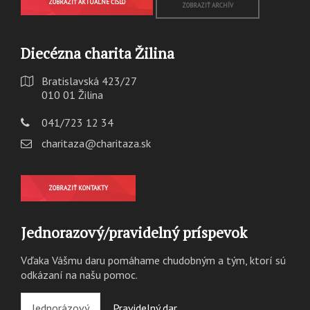
ZOBRAZIŤ AKTUÁLNE ČÍSLO
ZOBRAZIŤ ARCHÍV
Diecézna charita Žilina
Bratislavská 423/27
010 01 Žilina
041/723 12 34
charitaza@charitaza.sk
ZOBRAZIŤ KONTAKTY
Jednorazový/pravidelný príspevok
Vďaka Vášmu daru pomáhame chudobným a tým, ktorí sú
odkázaní na našu pomoc.
Jednorázový
Pravidelný dar