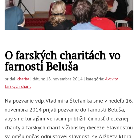
O farských charitách vo
farnosti Beluša
pridal:
charita
| dátum: 18. novembra 2014 | kategória:
Aktivity
farských charít
Na pozvanie vdp. Vladimíra Štefánika sme v nedeľu 16.
novembra 2014 prijali pozvanie do farnosti Beluša,
aby sme tunajším veriacim priblížili činnosť diecéznej
charity a farských charít v Žilinskej diecéze. Slávnostnú
sv. omšu počas odpustovej slávnosti sv. Alžbety, ktorá