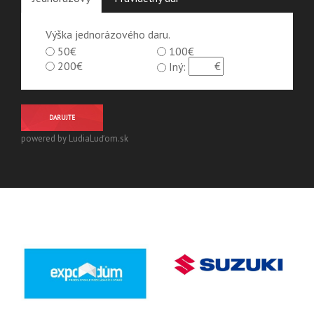
Výška jednorázového daru.
50€
100€
200€
Iný:
DARUJTE
powered by LudiaLuďom.sk