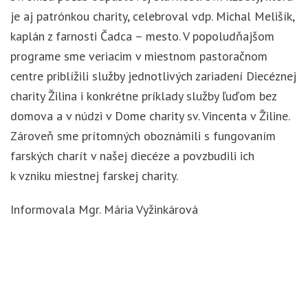
je aj patrónkou charity, celebroval vdp. Michal Melišík,
kaplán z farnosti Čadca – mesto.
V popoludňajšom
programe sme veriacim v miestnom pastoračnom
centre priblížili služby jednotlivých zariadení Diecéznej
charity Žilina i konkrétne príklady služby ľuďom bez
domova a v núdzi v Dome charity sv. Vincenta v Žiline.
Zároveň sme prítomných oboznámili s fungovaním
farských charít v našej diecéze a povzbudili ich
k vzniku miestnej farskej charity.
Informovala Mgr. Mária Vyžinkárová