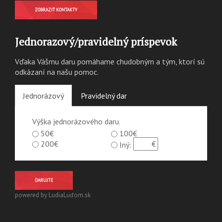
ZOBRAZIŤ KONTAKTY
Jednorazový/pravidelný príspevok
Vďaka Vášmu daru pomáhame chudobným a tým, ktorí sú
odkázaní na našu pomoc.
Jednorázový
Pravidelný dar
Výška jednorázového daru.
50€
100€
200€
Iný:
DARUJTE
powered by LudiaLuďom.sk