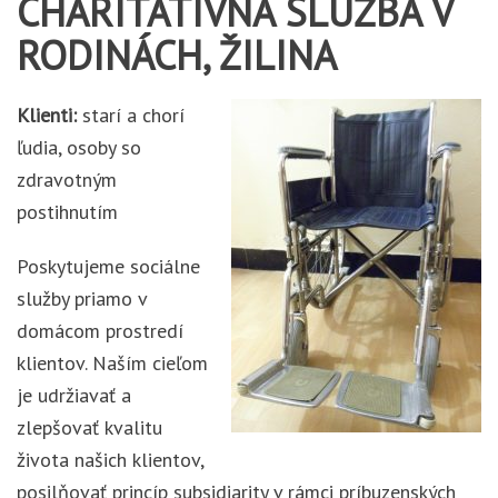
CHARITATÍVNA SLUŽBA V
RODINÁCH, ŽILINA
Klienti:
starí a chorí
ľudia, osoby so
zdravotným
postihnutím
Poskytujeme sociálne
služby priamo v
domácom prostredí
klientov. Naším cieľom
je udržiavať a
zlepšovať kvalitu
života našich klientov,
posilňovať princíp subsidiarity v rámci príbuzenských