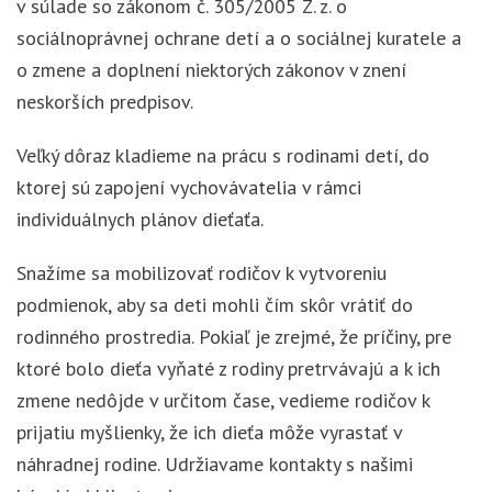
v súlade so zákonom č. 305/2005 Z. z. o
sociálnoprávnej ochrane detí a o sociálnej kuratele a
o zmene a doplnení niektorých zákonov v znení
neskorších predpisov.
Veľký dôraz kladieme na prácu s rodinami detí, do
ktorej sú zapojení vychovávatelia v rámci
individuálnych plánov dieťaťa.
Snažíme sa mobilizovať rodičov k vytvoreniu
podmienok, aby sa deti mohli čím skôr vrátiť do
rodinného prostredia. Pokiaľ je zrejmé, že príčiny, pre
ktoré bolo dieťa vyňaté z rodiny pretrvávajú a k ich
zmene nedôjde v určitom čase, vedieme rodičov k
prijatiu myšlienky, že ich dieťa môže vyrastať v
náhradnej rodine. Udržiavame kontakty s našimi