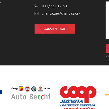
u
041/723 12 34
charitaza@charitaza.sk
ZOBRAZIŤ KONTAKTY
po