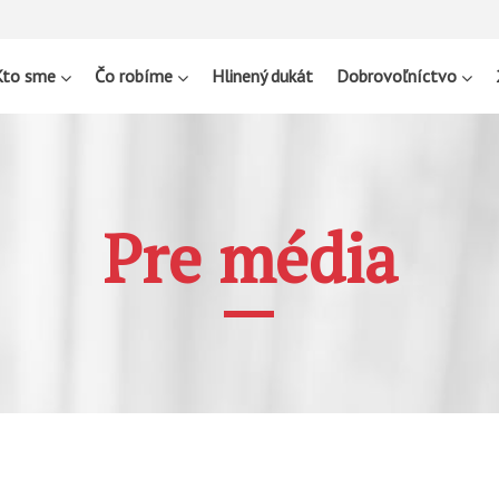
Kto sme
Čo robíme
Hlinený dukát
Dobrovoľníctvo
Pre média