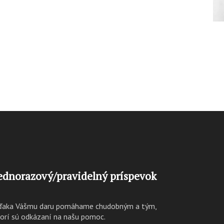
ednorazový/pravidelný príspevok
ďaka Vášmu daru pomáhame chudobným a tým,
torí sú odkázaní na našu pomoc.