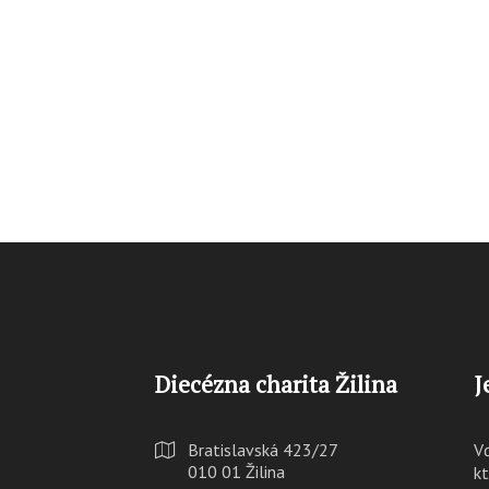
Diecézna charita Žilina
J
Bratislavská 423/27
V
010 01 Žilina
k