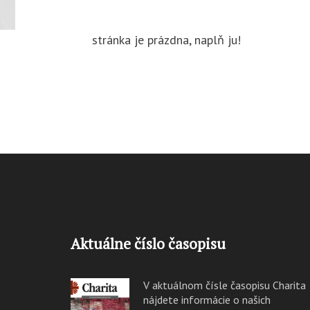
stránka je prázdna, naplň ju!
Aktuálne číslo časopisu
V aktuálnom čísle časopisu Charita
nájdete informácie o našich