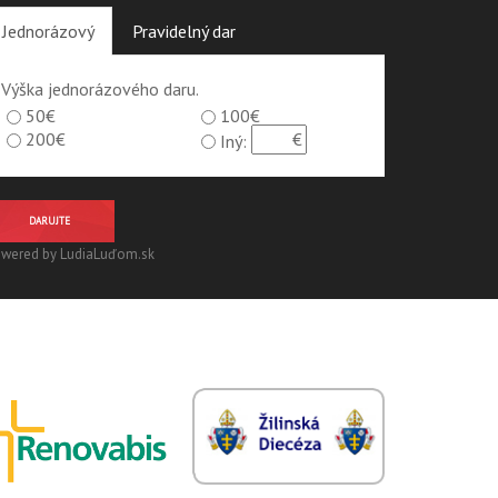
Jednorázový
Pravidelný dar
Výška jednorázového daru.
50€
100€
200€
Iný:
DARUJTE
wered by LudiaLuďom.sk