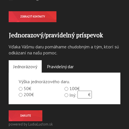
ZOBRAZIŤ KONTAKTY
Jednorazový/pravidelný príspevok
Vďaka Vášmu daru pomáhame chudobným a tým, ktorí sú
odkázaní na našu pomoc.
Jednorázový
Pravidelný dar
Výška jednorázového daru.
50€
100€
200€
Iný:
DARUJTE
powered by LudiaLuďom.sk