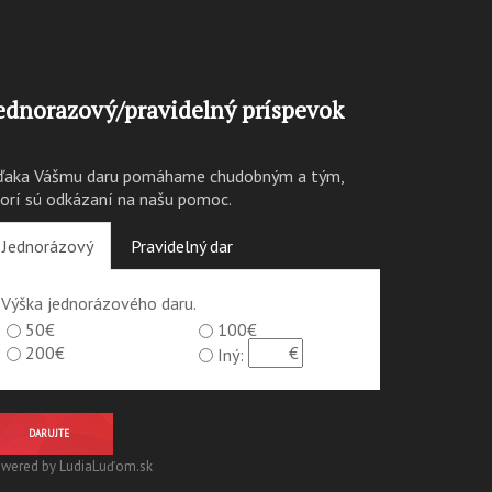
ednorazový/pravidelný príspevok
ďaka Vášmu daru pomáhame chudobným a tým,
torí sú odkázaní na našu pomoc.
Jednorázový
Pravidelný dar
Výška jednorázového daru.
50€
100€
200€
Iný:
DARUJTE
wered by LudiaLuďom.sk