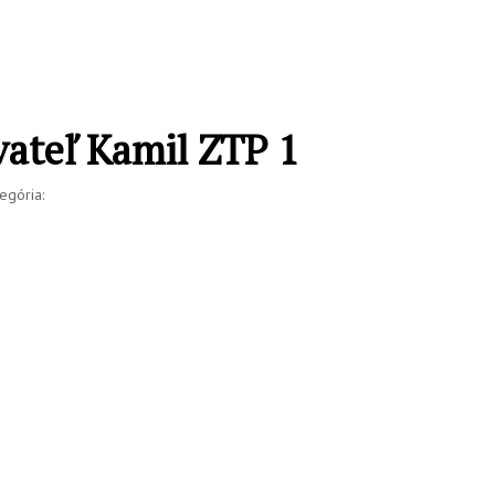
vateľ Kamil ZTP 1
egória: