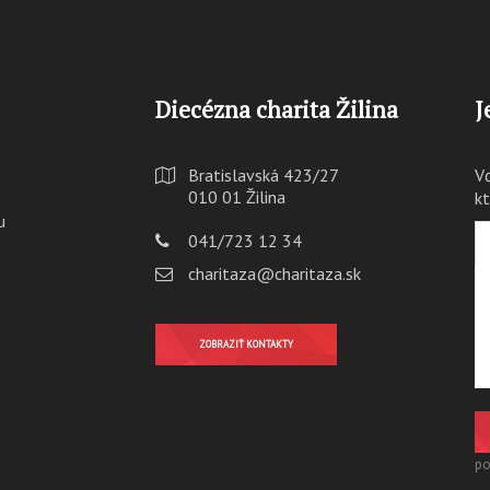
Diecézna charita Žilina
J
Bratislavská 423/27
V
010 01 Žilina
k
u
041/723 12 34
charitaza@charitaza.sk
ZOBRAZIŤ KONTAKTY
po