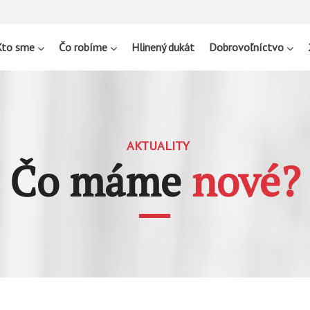
Kto sme
Čo robíme
Hlinený dukát
Dobrovoľníctvo
AKTUALITY
Čo máme
nové?