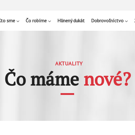
Kto sme
Čo robíme
Hlinený dukát
Dobrovoľníctvo
AKTUALITY
Čo máme
nové?