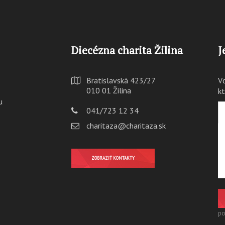
Diecézna charita Žilina
J
Bratislavská 423/27
V
010 01 Žilina
k
u
041/723 12 34
charitaza@charitaza.sk
ZOBRAZIŤ KONTAKTY
po