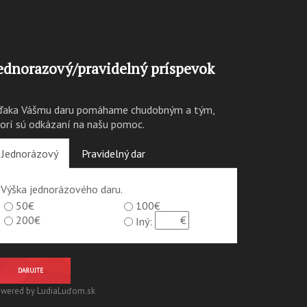
ednorazový/pravidelný príspevok
ďaka Vášmu daru pomáhame chudobným a tým,
torí sú odkázaní na našu pomoc.
Jednorázový
Pravidelný dar
Výška jednorázového daru.
50€
100€
200€
Iný:
DARUJTE
wered by LudiaLuďom.sk