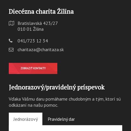
Diecézna charita Žilina
Bratislavská 423/27
010 01 Žilina
041/723 12 34
charitaza@charitaza.sk
ZOBRAZIŤ KONTAKTY
Jednorazový/pravidelný príspevok
Vďaka Vášmu daru pomáhame chudobným a tým, ktorí sú
odkázaní na našu pomoc.
Jednorázový
Pravidelný dar