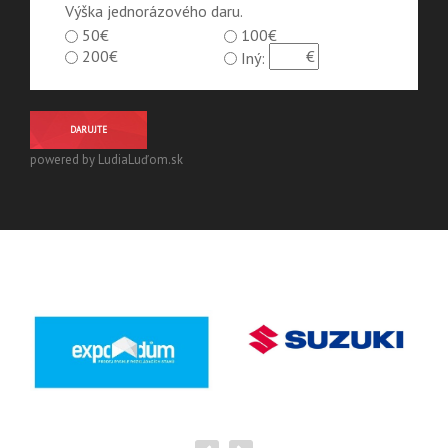
Výška jednorázového daru.
50€
100€
200€
Iný:
DARUJTE
powered by LudiaLuďom.sk