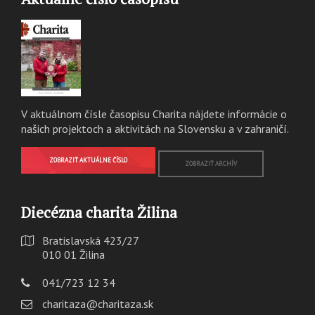
V aktuálnom čísle časopisu Charita nájdete informácie o
našich projektoch a aktivitách na Slovensku a v zahraničí.
ZOBRAZIŤ AKTUÁLNE ČÍSLO
ZOBRAZIŤ ARCHÍV
Diecézna charita Žilina
Bratislavská 423/27
010 01 Žilina
041/723 12 34
charitaza@charitaza.sk