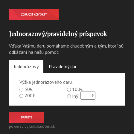
ZOBRAZIŤ KONTAKTY
Jednorazový/pravidelný príspevok
Vďaka Vášmu daru pomáhame chudobným a tým, ktorí sú
odkázaní na našu pomoc.
Jednorázový
Pravidelný dar
Výška jednorázového daru.
50€
100€
200€
Iný:
DARUJTE
powered by LudiaLuďom.sk