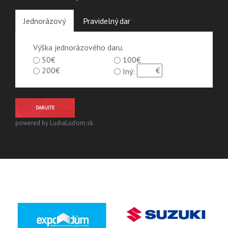
Jednorázový
Pravidelný dar
Výška jednorázového daru.
50€
100€
200€
Iný:
DARUJTE
powered by LudiaLuďom.sk