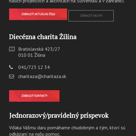
našich projektoch a aktivitách na Slovensku a v zahraničí.
ZOBRAZIŤ AKTUÁLNE ČÍSLO
ZOBRAZIŤ ARCHÍV
Diecézna charita Žilina
Bratislavská 423/27
010 01 Žilina
041/723 12 34
charitaza@charitaza.sk
ZOBRAZIŤ KONTAKTY
Jednorazový/pravidelný príspevok
Vďaka Vášmu daru pomáhame chudobným a tým, ktorí sú
odkázaní na našu pomoc.