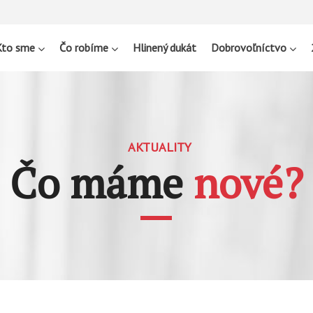
Kto sme
Čo robíme
Hlinený dukát
Dobrovoľníctvo
AKTUALITY
Čo máme
nové?