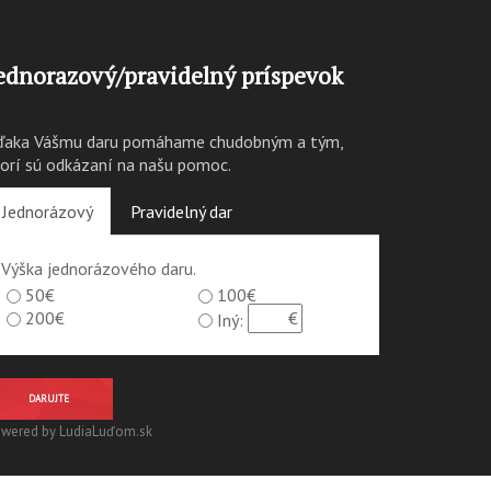
ednorazový/pravidelný príspevok
ďaka Vášmu daru pomáhame chudobným a tým,
torí sú odkázaní na našu pomoc.
Jednorázový
Pravidelný dar
Výška jednorázového daru.
50€
100€
200€
Iný:
DARUJTE
wered by LudiaLuďom.sk