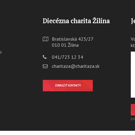
Diecézna charita Žilina
J
Bratislavská 423/27
V
010 01 Žilina
k
u
041/723 12 34
charitaza@charitaza.sk
ZOBRAZIŤ KONTAKTY
po