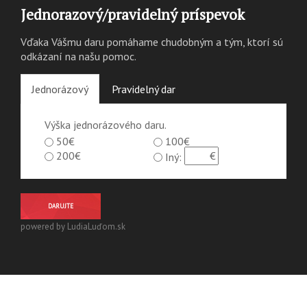
Jednorazový/pravidelný príspevok
Vďaka Vášmu daru pomáhame chudobným a tým, ktorí sú
odkázaní na našu pomoc.
Jednorázový
Pravidelný dar
Výška jednorázového daru.
50€
100€
200€
Iný:
DARUJTE
powered by LudiaLuďom.sk