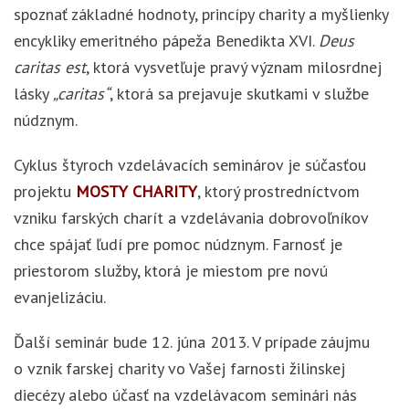
spoznať základné hodnoty, princípy charity a myšlienky
encykliky emeritného pápeža Benedikta XVI.
Deus
caritas est
, ktorá vysvetľuje pravý význam milosrdnej
lásky
„caritas“
, ktorá sa prejavuje skutkami v službe
núdznym.
Cyklus štyroch vzdelávacích seminárov je súčasťou
projektu
MOSTY CHARITY
, ktorý prostredníctvom
vzniku farských charít a vzdelávania dobrovoľníkov
chce spájať ľudí pre pomoc núdznym. Farnosť je
priestorom služby, ktorá je miestom pre novú
evanjelizáciu.
Ďalší seminár bude 12. júna 2013. V prípade záujmu
o vznik farskej charity vo Vašej farnosti žilinskej
diecézy alebo účasť na vzdelávacom seminári nás