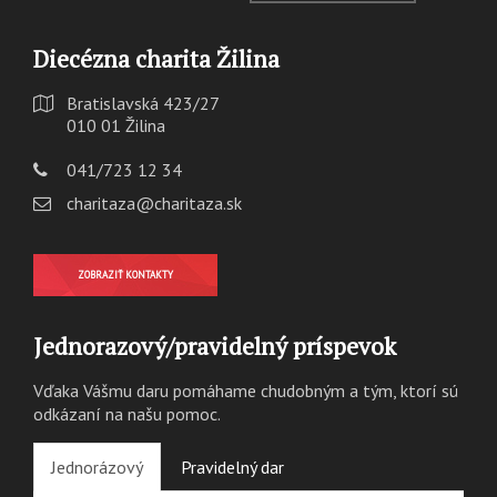
Diecézna charita Žilina
Bratislavská 423/27
010 01 Žilina
041/723 12 34
charitaza@charitaza.sk
ZOBRAZIŤ KONTAKTY
Jednorazový/pravidelný príspevok
Vďaka Vášmu daru pomáhame chudobným a tým, ktorí sú
odkázaní na našu pomoc.
Jednorázový
Pravidelný dar