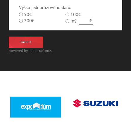
Výška jednorázového daru.
50€
100€
200€
Iný:
DARUJTE
powered by LudiaLuďom.sk