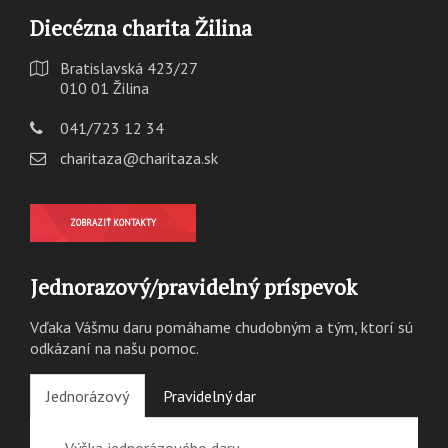
Diecézna charita Žilina
Bratislavská 423/27
010 01 Žilina
041/723 12 34
charitaza@charitaza.sk
ZOBRAZIŤ KONTAKTY
Jednorazový/pravidelný príspevok
Vďaka Vášmu daru pomáhame chudobným a tým, ktorí sú
odkázaní na našu pomoc.
Jednorázový
Pravidelný dar