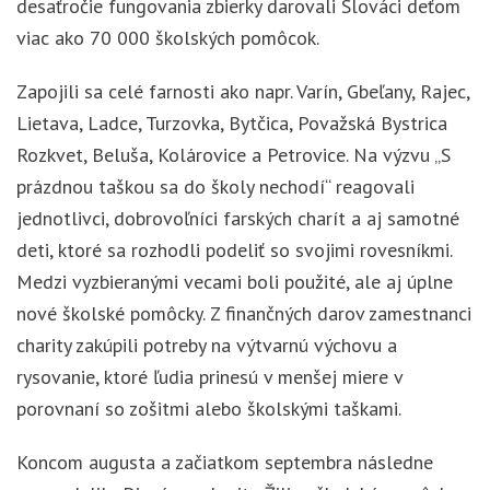
desaťročie fungovania zbierky darovali Slováci deťom
viac ako 70 000 školských pomôcok.
Zapojili sa celé farnosti ako napr. Varín, Gbeľany, Rajec,
Lietava, Ladce, Turzovka, Bytčica, Považská Bystrica
Rozkvet, Beluša, Kolárovice a Petrovice. Na výzvu „S
prázdnou taškou sa do školy nechodí“ reagovali
jednotlivci, dobrovoľníci farských charít a aj samotné
deti, ktoré sa rozhodli podeliť so svojimi rovesníkmi.
Medzi vyzbieranými vecami boli použité, ale aj úplne
nové školské pomôcky. Z finančných darov zamestnanci
charity zakúpili potreby na výtvarnú výchovu a
rysovanie, ktoré ľudia prinesú v menšej miere v
porovnaní so zošitmi alebo školskými taškami.
Koncom augusta a začiatkom septembra následne