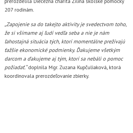
prerozdelila Diecézna charita Žilina školské pomôcky
207 rodinám.
„Zapojenie sa do takejto aktivity je svedectvom toho,
že si všímame aj ľudí vedľa seba a nie je nám
ľahostajná situácia tých, ktorí momentálne prežívajú
ťažšie ekonomické podmienky. Ďakujeme všetkým
darcom a ďakujeme aj tým, ktorí sa nebáli o pomoc
požiadať.“
doplnila Mgr. Zuzana Kupčuliaková, ktorá
koordinovala prerozdeľovanie zbierky.