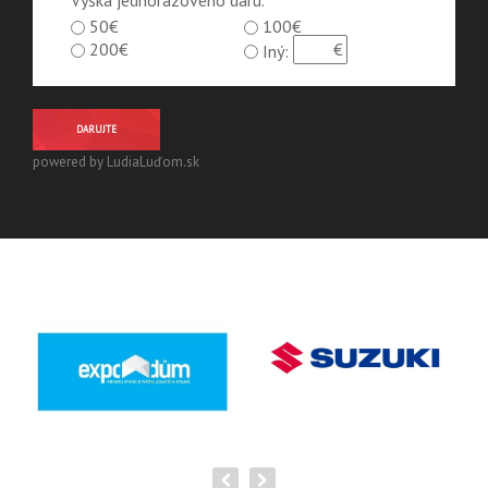
Výška jednorázového daru.
50€
100€
200€
Iný:
DARUJTE
powered by LudiaLuďom.sk