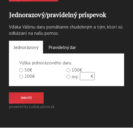
Jednorazový/pravidelný príspevok
Vďaka Vášmu daru pomáhame chudobným a tým, ktorí sú
odkázaní na našu pomoc.
Jednorázový
Pravidelný dar
Výška jednorázového daru.
50€
100€
200€
Iný:
DARUJTE
powered by LudiaLuďom.sk