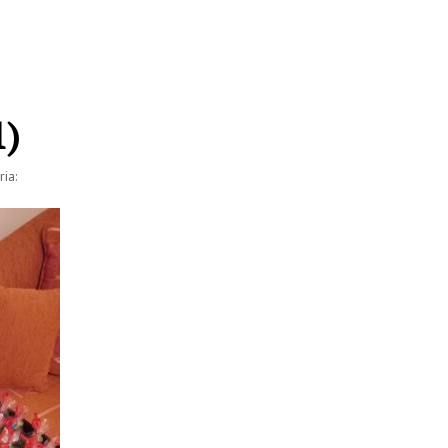
1)
ia: