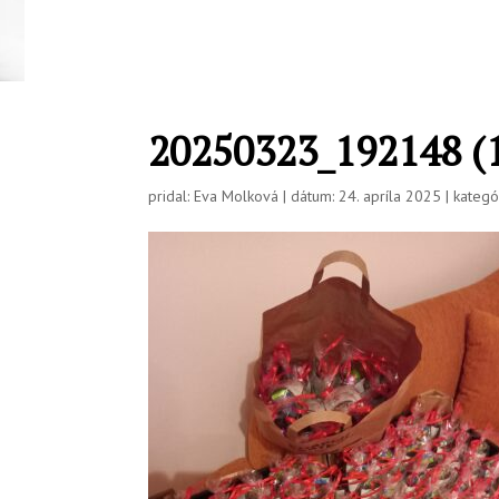
20250323_192148 (
pridal: Eva Molková | dátum: 24. apríla 2025 | kategór