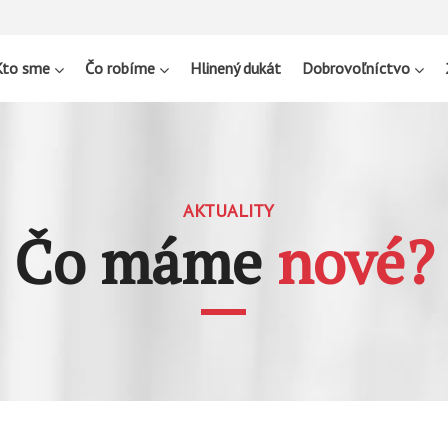
Kto sme
Čo robíme
Hlinený dukát
Dobrovoľníctvo
AKTUALITY
Čo máme
nové?