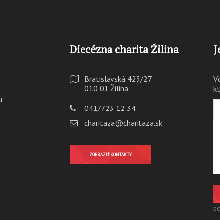
Diecézna charita Žilina
J
Bratislavská 423/27
V
010 01 Žilina
k
u
041/723 12 34
charitaza@charitaza.sk
ZOBRAZIŤ KONTAKTY
po