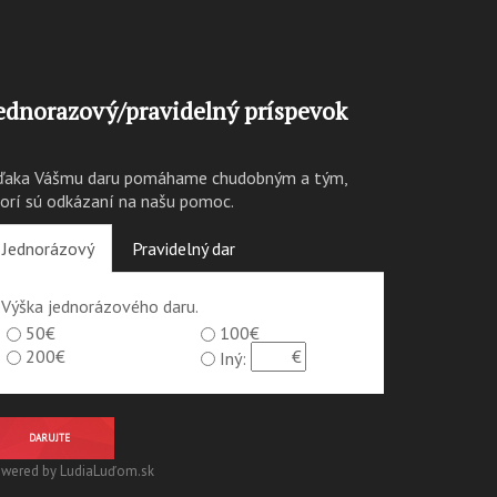
ednorazový/pravidelný príspevok
ďaka Vášmu daru pomáhame chudobným a tým,
torí sú odkázaní na našu pomoc.
Jednorázový
Pravidelný dar
Výška jednorázového daru.
50€
100€
200€
Iný:
DARUJTE
wered by LudiaLuďom.sk