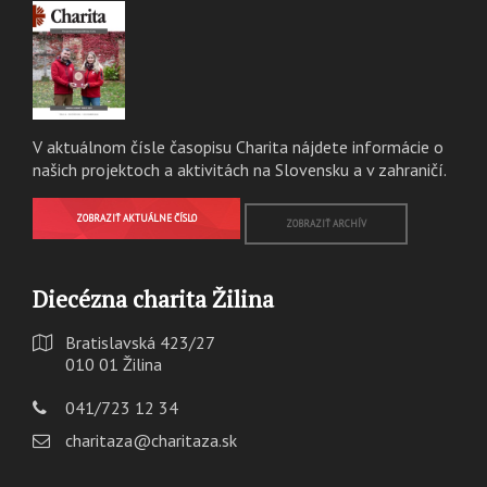
V aktuálnom čísle časopisu Charita nájdete informácie o
našich projektoch a aktivitách na Slovensku a v zahraničí.
ZOBRAZIŤ AKTUÁLNE ČÍSLO
ZOBRAZIŤ ARCHÍV
Diecézna charita Žilina
Bratislavská 423/27
010 01 Žilina
041/723 12 34
charitaza@charitaza.sk