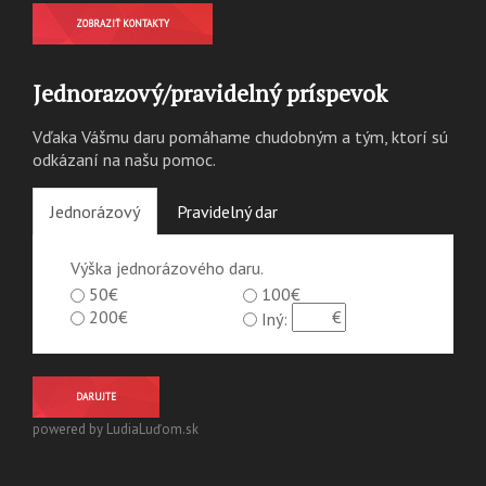
ZOBRAZIŤ KONTAKTY
Jednorazový/pravidelný príspevok
Vďaka Vášmu daru pomáhame chudobným a tým, ktorí sú
odkázaní na našu pomoc.
Jednorázový
Pravidelný dar
Výška jednorázového daru.
50€
100€
200€
Iný:
DARUJTE
powered by LudiaLuďom.sk