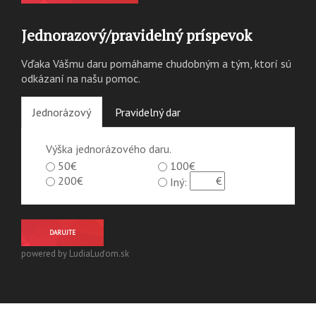
Jednorazový/pravidelný príspevok
Vďaka Vášmu daru pomáhame chudobným a tým, ktorí sú
odkázaní na našu pomoc.
Jednorázový
Pravidelný dar
Výška jednorázového daru.
50€
100€
200€
Iný:
DARUJTE
powered by LudiaLuďom.sk