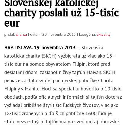
Slovenskej katolíckej
charity poslali už 15-tisíc
eur
pridal:
charita
| dátum: 20. novembra 2013 | kategória:
aktuality
BRATISLAVA. 19. novembra 2013
– Slovenská
katolícka charita (SKCH) vyzbierala už viac ako 15-
tisíc eur na pomoc obyvateľom Filipín, ktoré pred
desiatimi dňami zasiahol ničivý tajfún Haiyan. SKCH
peniaze zaslala svojej partnerskej pobočke Charita
Filipíny v Manile. Hoci sa spočiatku hovorilo o 10-tisíc
obetiach, podľa oficiálnych informácií si tajfún doteraz
vyžiadal približne štyritisíc ľudských životov, viac ako
18-tisíc zranených a ďalších približne 1600 ľudí je
stále nezvestných. Tajfún má na svedomí aj obrovské