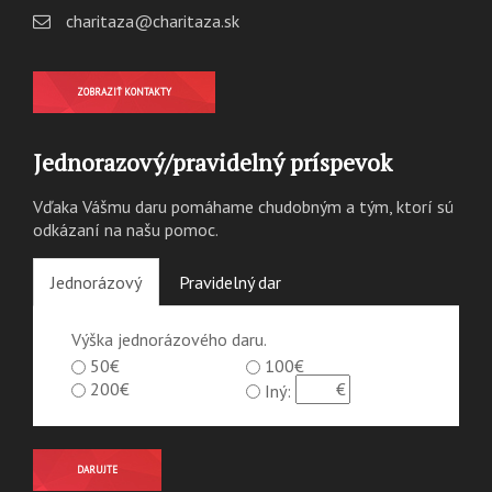
charitaza@charitaza.sk
ZOBRAZIŤ KONTAKTY
Jednorazový/pravidelný príspevok
Vďaka Vášmu daru pomáhame chudobným a tým, ktorí sú
odkázaní na našu pomoc.
Jednorázový
Pravidelný dar
Výška jednorázového daru.
50€
100€
200€
Iný:
DARUJTE