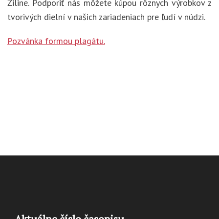
Žiline. Podporiť nás môžete kúpou rôznych výrobkov z
tvorivých dielní v našich zariadeniach pre ľudí v núdzi.
Pozvánka formou plagátu.
Aktuálne číslo časopisu