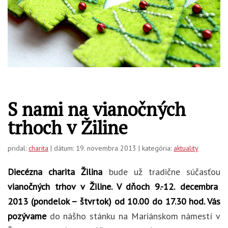
S nami na vianočných
trhoch v Žiline
pridal:
charita
| dátum: 19. novembra 2013 | kategória:
aktuality
Diecézna charita Žilina
bude už tradične súčasťou
vianočných trhov v Žiline. V dňoch 9.-12
.
decembra
2013 (p
ondelok – štvrtok)
od 10.00 do 17.30 hod. Vás
pozývame
do nášho stánku na Mariánskom námestí v