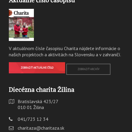
V aktuálnom čísle časopisu Charita nájdete informácie o
našich projektoch a aktivitách na Slovensku a v zahraničí.
ZOBRAZIŤ AKTUÁLNE ČÍSLO
ZOBRAZIŤ ARCHÍV
Diecézna charita Žilina
Bratislavská 423/27
010 01 Žilina
041/723 12 34
charitaza@charitaza.sk