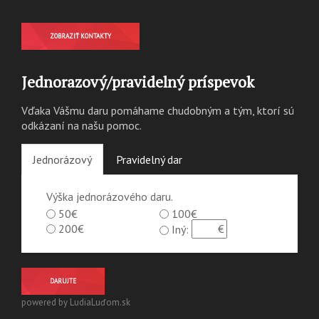
ZOBRAZIŤ KONTAKTY
Jednorazový/pravidelný príspevok
Vďaka Vášmu daru pomáhame chudobným a tým, ktorí sú
odkázaní na našu pomoc.
Jednorázový
Pravidelný dar
Výška jednorázového daru.
50€
100€
200€
Iný:
DARUJTE
powered by LudiaLuďom.sk