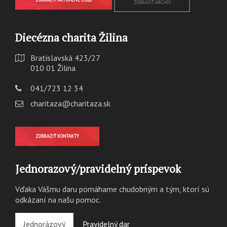
ZOBRAZIŤ ARCHÍV
Diecézna charita Žilina
Bratislavská 423/27
010 01 Žilina
041/723 12 34
charitaza@charitaza.sk
ZOBRAZIŤ KONTAKTY
Jednorazový/pravidelný príspevok
Vďaka Vášmu daru pomáhame chudobným a tým, ktorí sú
odkázaní na našu pomoc.
Jednorázový
Pravidelný dar