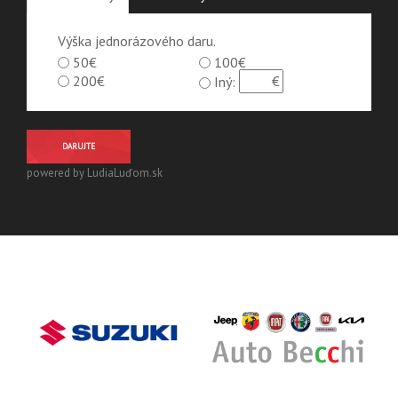
Výška jednorázového daru.
50€
100€
200€
Iný:
DARUJTE
powered by LudiaLuďom.sk