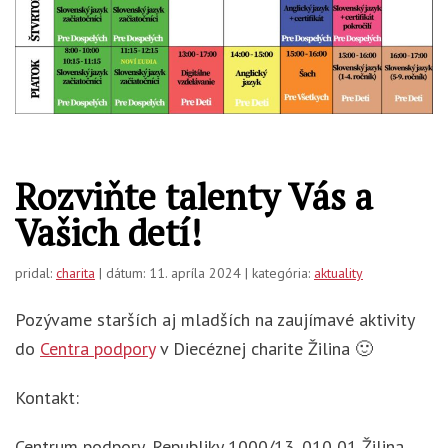
Rozviňte talenty Vás a
Vašich detí!
pridal:
charita
| dátum: 11. apríla 2024 | kategória:
aktuality
Pozývame starších aj mladších na zaujímavé aktivity
do
Centra podpory
v Diecéznej charite Žilina 🙂
Kontakt:
Centrum podpory, Republiky 1000/13, 010 01 Žilina