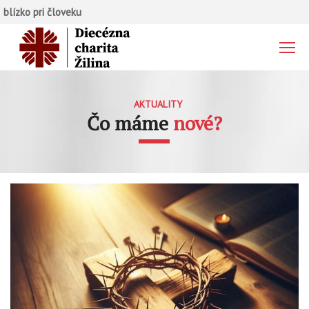
blízko pri človeku
AKTUALITY
Čo máme
nové?