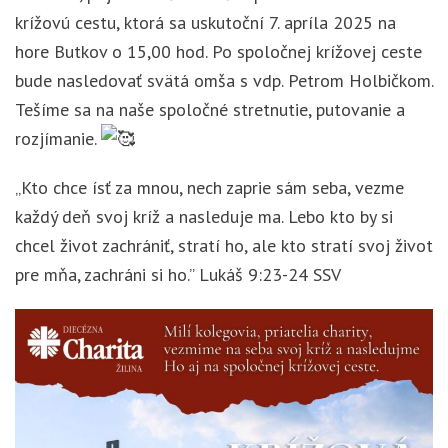
krížovú cestu, ktorá sa uskutoční 7. apríla 2025 na
hore Butkov o 15,00 hod. Po spoločnej krížovej ceste
bude
nasledovať svätá omša s vdp. Petrom Holbičkom.
Tešíme sa na naše spoločné stretnutie, putovanie a
rozjímanie.
„Kto chce ísť za mnou, nech zaprie sám seba, vezme
každý deň svoj kríž a nasleduje ma. Lebo kto by si
chcel život zachrániť, stratí ho, ale kto stratí svoj život
pre mňa, zachráni si ho.” Lukáš 9:23-24 SSV