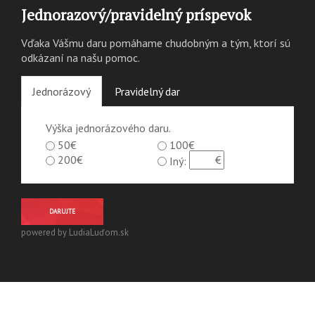
Jednorazový/pravidelný príspevok
Vďaka Vášmu daru pomáhame chudobným a tým, ktorí sú
odkázaní na našu pomoc.
Jednorázový
Pravidelný dar
Výška jednorázového daru.
50€
100€
200€
Iný:
DARUJTE
powered by LudiaLuďom.sk