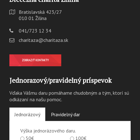
Bratislavská 423/27
010 01 Žilina
041/723 12 34
charitaza@charitaza.sk
ZOBRAZIŤ KONTAKTY
Jednorazový/pravidelný príspevok
Vďaka Vášmu daru pomáhame chudobným a tým, ktorí sú
odkázaní na našu pomoc.
Jednorázový
Pravidelný dar
Výška jednorázového daru.
50€
100€