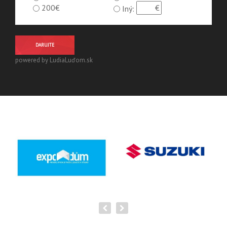
200€
Iný:
DARUJTE
powered by LudiaLuďom.sk