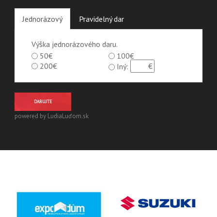
Jednorázový
Pravidelný dar
Výška jednorázového daru.
50€
100€
200€
Iný:
DARUJTE
powered by LudiaLuďom.sk