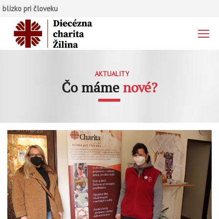
blízko pri človeku
AKTUALITY
Čo máme
nové?