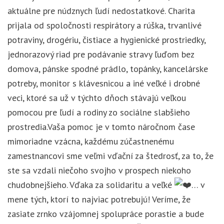
aktuálne pre núdznych ľudí nedostatkové. Charita
prijala od spoločnosti respirátory a rúška, trvanlivé
potraviny, drogériu, čistiace a hygienické prostriedky,
jednorazový riad pre podávanie stravy ľuďom bez
domova, pánske spodné prádlo, topánky, kancelárske
potreby, monitor s klávesnicou a iné veľké i drobné
veci, ktoré sa už v týchto dňoch stávajú veľkou
pomocou pre ľudí a rodiny zo sociálne slabšieho
prostredia.Vaša pomoc je v tomto náročnom čase
mimoriadne vzácna, každému zúčastnenému
zamestnancovi sme veľmi vďační za štedrosť, za to, že
ste sa vzdali niečoho svojho v prospech niekoho
chudobnejšieho. Vďaka za solidaritu a veľké
… v
mene tých, ktorí to najviac potrebujú! Veríme, že
zasiate zrnko vzájomnej spolupráce porastie a bude