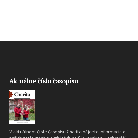
Aktuálne číslo časopisu
V aktuálnom čísle časopisu Charita nájdete informácie o
našich projektoch a aktivitách na Slovensku a v zahraničí.