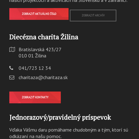
ZOBRAZIŤ AKTUÁLNE ČÍSLO
ZOBRAZIŤ ARCHÍV
Diecézna charita Žilina
Bratislavská 423/27
010 01 Žilina
041/723 12 34
charitaza@charitaza.sk
ZOBRAZIŤ KONTAKTY
Jednorazový/pravidelný príspevok
Vďaka Vášmu daru pomáhame chudobným a tým, ktorí sú
odkázaní na našu pomoc.