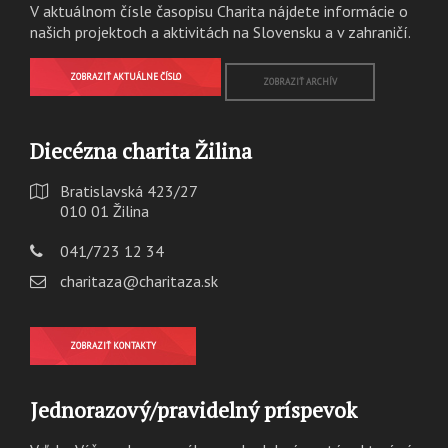
V aktuálnom čísle časopisu Charita nájdete informácie o
našich projektoch a aktivitách na Slovensku a v zahraničí.
ZOBRAZIŤ AKTUÁLNE ČÍSLO
ZOBRAZIŤ ARCHÍV
Diecézna charita Žilina
Bratislavská 423/27
010 01 Žilina
041/723 12 34
charitaza@charitaza.sk
ZOBRAZIŤ KONTAKTY
Jednorazový/pravidelný príspevok