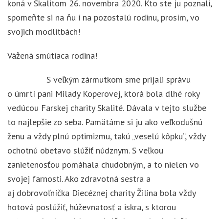
koná v Skalitom 26. novembra 2020. Kto ste ju poznali,
spomeňte si na ňu i na pozostalú rodinu, prosím, vo
svojich modlitbách!
Vážená smútiaca rodina!
S veľkým zármutkom sme prijali správu
o úmrtí pani Milady Koperovej, ktorá bola dlhé roky
vedúcou Farskej charity Skalité. Dávala v tejto službe
to najlepšie zo seba. Pamätáme si ju ako veľkodušnú
ženu a vždy plnú optimizmu, takú „veselú kôpku“, vždy
ochotnú obetavo slúžiť núdznym. S veľkou
zanietenosťou pomáhala chudobným, a to nielen vo
svojej farnosti. Ako zdravotná sestra a
aj dobrovoľníčka Diecéznej charity Žilina bola vždy
hotová poslúžiť, húževnatosť a iskra, s ktorou