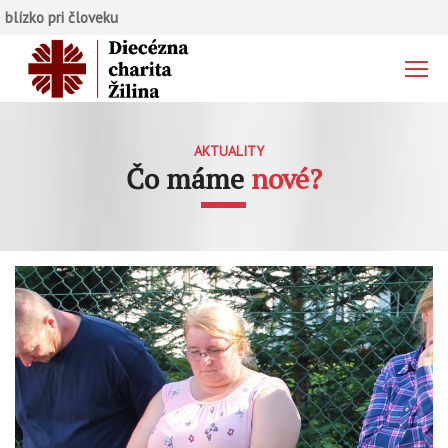
blízko pri človeku
AKTUALITY
Čo máme
nové?