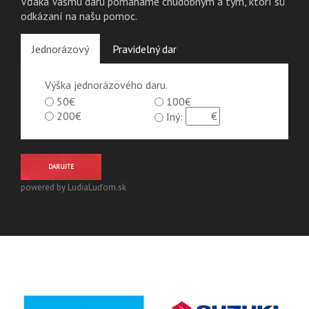
Vďaka Vášmu daru pomáhame chudobným a tým, ktorí sú
odkázaní na našu pomoc.
Jednorázový
Pravidelný dar
Výška jednorázového daru.
50€
100€
200€
Iný:
DARUJTE
powered by LudiaLuďom.sk