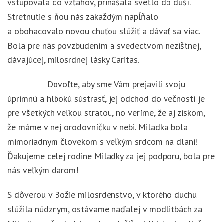
vstupovala do vzťahov, prinášala svetlo do duší.
Stretnutie s ňou nás zakaždým napĺňalo
a obohacovalo novou chuťou slúžiť a dávať sa viac.
Bola pre nás povzbudením a svedectvom nezištnej,
dávajúcej, milosrdnej lásky Caritas.
Dovoľte, aby sme Vám prejavili svoju
úprimnú a hlbokú sústrasť, jej odchod do večnosti je
pre všetkých veľkou stratou, no veríme, že aj ziskom,
že máme v nej orodovníčku v nebi. Miladka bola
mimoriadnym človekom s veľkým srdcom na dlani!
Ďakujeme celej rodine Miladky za jej podporu, bola pre
nás veľkým darom!
S dôverou v Božie milosrdenstvo, v ktorého duchu
slúžila núdznym, ostávame naďalej v modlitbách za