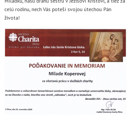
Miladku, našu drahú sestru v Ježišovi Kristovi, a tiež za
celú rodinu, nech Vás poteší svojou útechou Pán
života!