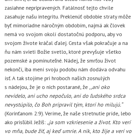
zasiahne nepripravených. Fatálnosť tejto chvíle
zasahuje našu integritu. Preklenúť obdobie straty môže
byť mimoriadne náročným obdobím, najmä ak človek
nemá vo svojom okolí dostatočnú podporu, aby vo
svojom živote kráčal ďalej. Cesta však pokračuje a na
ňu nám svieti Božie svetlo, ktoré prevyšuje všetko
pozemské a pominuteľné. Nádej, že smrťou život
nekončí, iba mení svoju podobu nám dodáva odvahu
ísť. A tak stojíme pri hroboch našich zosnulých
s nádejou, že je o nich postarané, že
,,ani oko
nevidelo, ani ucho nepočulo, ani do ľudského srdca
nevystúpilo, čo Boh pripravil tým, ktorí ho milujú.“
(Korinťanom 2:9). Veríme, že naše stretnutie príde, lebo
ako prisľúbil Ježiš:
„ja som vzkriesenie a život. Kto verí
vo mňa, bude žiť, aj keď umrie. A nik, kto žije a verí vo