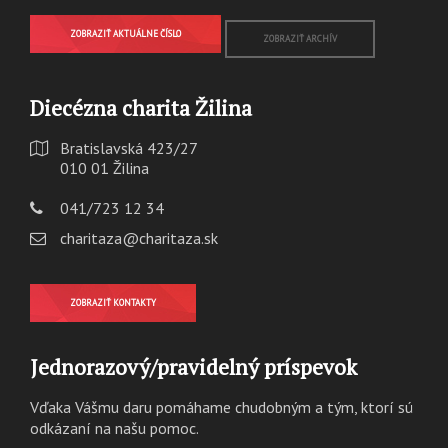
ZOBRAZIŤ AKTUÁLNE ČÍSLO
ZOBRAZIŤ ARCHÍV
Diecézna charita Žilina
Bratislavská 423/27
010 01 Žilina
041/723 12 34
charitaza@charitaza.sk
ZOBRAZIŤ KONTAKTY
Jednorazový/pravidelný príspevok
Vďaka Vášmu daru pomáhame chudobným a tým, ktorí sú
odkázaní na našu pomoc.