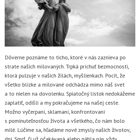
Dôverne poznáme to ticho, ktoré v nás zaznieva po
strate našich milovaných. Trpká príchuť bezmocnosti,
ktorá pulzuje v našich žilách, myšlienkach. Pocit, že
všetko blízke a milované odchádza mimo náš svet
a to nielen na dovolenku. Spiatočný lístok nedokážeme
zaplatiť, odišli a my pokračujeme na našej ceste.
Možno vyčerpaní, sklamaní, konfrontovaní
s pominuteľnosťou života a všetkého, čo nám bolo
milé. Lúčime sa, hľadáme nové zmysly našich životov,
dní. Smrť, či už očakávaná alebo náhla nás vždy