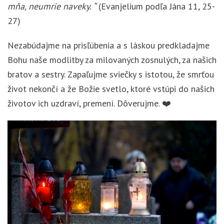
mňa, neumrie naveky. “
(Evanjelium podľa Jána 11, 25-
27)
Nezabúdajme na prisľúbenia a s láskou predkladajme
Bohu naše modlitby za milovaných zosnulých, za našich
bratov a sestry. Zapaľujme sviečky s istotou, že smrťou
život nekončí a že Božie svetlo, ktoré vstúpi do našich
životov ich uzdraví, premení. Dôverujme. ❤️