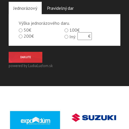
Jednorázový
Pravidelný dar
Výška jednorázového daru.
50€
100€
200€
Iný:
DARUJTE
powered by LudiaLuďom.sk