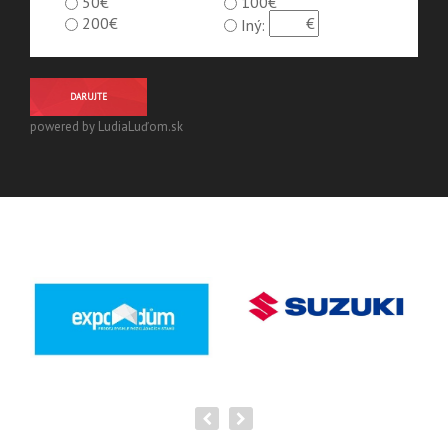
50€
100€
200€
Iný:
DARUJTE
powered by LudiaLuďom.sk