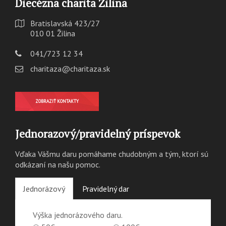
Diecézna charita Žilina
Bratislavská 423/27
010 01 Žilina
041/723 12 34
charitaza@charitaza.sk
ZOBRAZIŤ KONTAKTY
Jednorazový/pravidelný príspevok
Vďaka Vášmu daru pomáhame chudobným a tým, ktorí sú
odkázaní na našu pomoc.
Jednorázový
Pravidelný dar
Výška jednorázového daru.