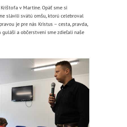
 Krištofa v
Martine. Opäť sme si
čne slávili svätú omšu, ktorú celebroval
pravou je pre nás Kristus – cesta, pravda,
m guláši a občerstvení sme zdieľali naše