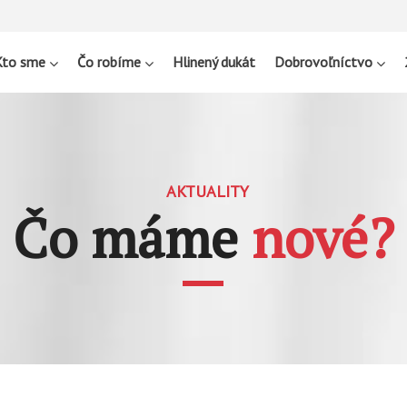
Kto sme
Čo robíme
Hlinený dukát
Dobrovoľníctvo
AKTUALITY
Čo máme
nové?