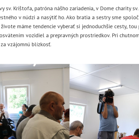
vy sv. Krištofa, patróna nášho zariadenia, v Dome charity sv.
estného v núdzi a nasýtiť ho. Ako bratia a sestry sme spolo
v živote máme tendencie vyberať si jednoduchšie cesty, tou 
i posvätením vozidiel a prepravných prostriedkov. Pri chutno
 za vzájomnú blízkosť.