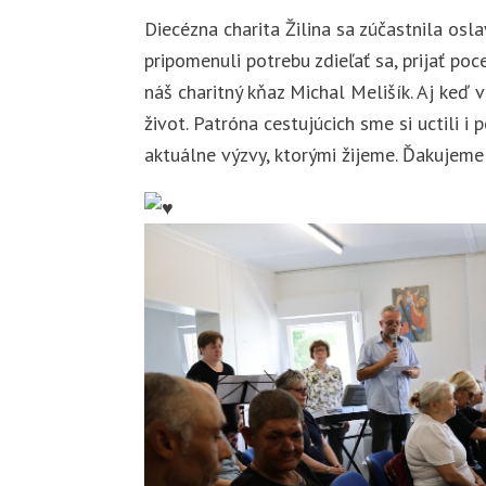
Diecézna charita Žilina sa zúčastnila osla
pripomenuli potrebu zdieľať sa, prijať poc
náš charitný kňaz Michal Melišík. Aj keď 
život. Patróna cestujúcich sme si uctili 
aktuálne výzvy, ktorými žijeme. Ďakujeme