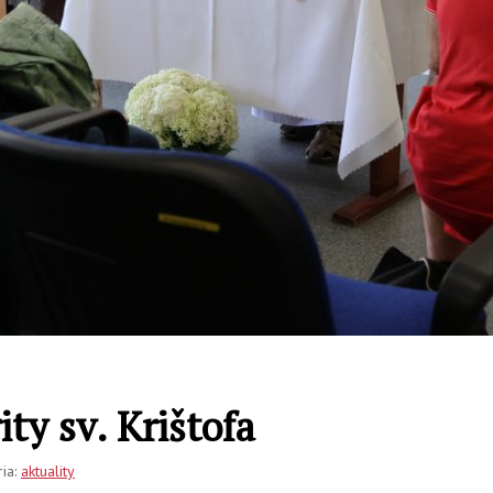
ty sv. Krištofa
ria:
aktuality