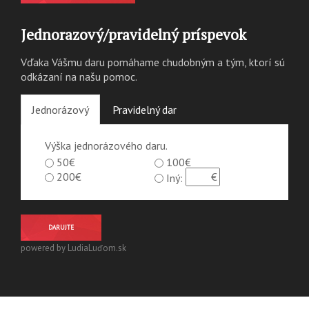
Jednorazový/pravidelný príspevok
Vďaka Vášmu daru pomáhame chudobným a tým, ktorí sú
odkázaní na našu pomoc.
Jednorázový
Pravidelný dar
Výška jednorázového daru.
50€
100€
200€
Iný:
DARUJTE
powered by LudiaLuďom.sk