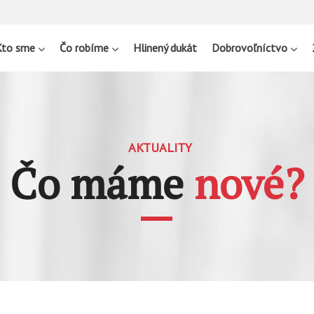
Kto sme
Čo robíme
Hlinený dukát
Dobrovoľníctvo
AKTUALITY
Čo máme
nové?