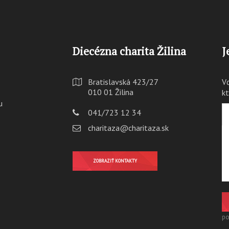
Diecézna charita Žilina
J
Bratislavská 423/27
V
010 01 Žilina
k
u
041/723 12 34
charitaza@charitaza.sk
ZOBRAZIŤ KONTAKTY
po