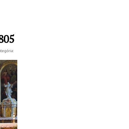
805
tegória: