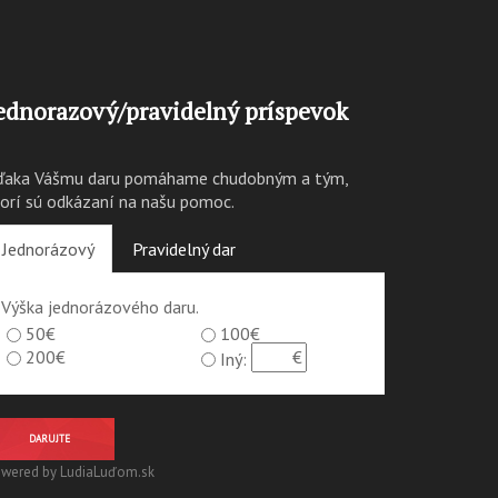
ednorazový/pravidelný príspevok
ďaka Vášmu daru pomáhame chudobným a tým,
torí sú odkázaní na našu pomoc.
Jednorázový
Pravidelný dar
Výška jednorázového daru.
50€
100€
200€
Iný:
DARUJTE
wered by LudiaLuďom.sk