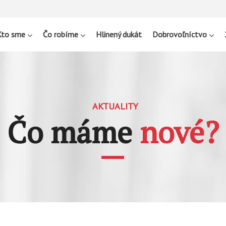
Kto sme
Čo robíme
Hlinený dukát
Dobrovoľníctvo
AKTUALITY
Čo máme
nové?