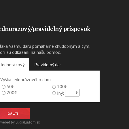
ednorazový/pravidelný príspevok
ďaka Vášmu daru pomáhame chudobným a tým,
torí sú odkázaní na našu pomoc.
Jednorázový
Pravidelný dar
Výška jednorázového daru.
50€
100€
200€
Iný:
DARUJTE
wered by LudiaLuďom.sk