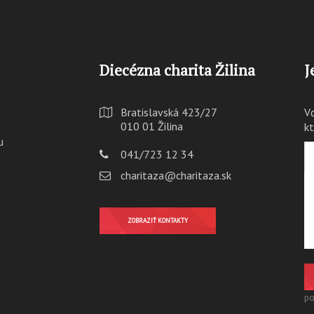
Diecézna charita Žilina
J
Bratislavská 423/27
V
010 01 Žilina
k
u
041/723 12 34
charitaza@charitaza.sk
ZOBRAZIŤ KONTAKTY
po