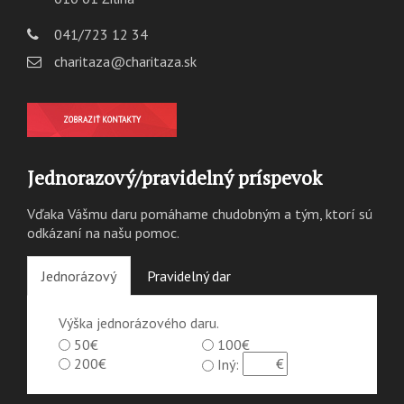
041/723 12 34
charitaza@charitaza.sk
ZOBRAZIŤ KONTAKTY
Jednorazový/pravidelný príspevok
Vďaka Vášmu daru pomáhame chudobným a tým, ktorí sú
odkázaní na našu pomoc.
Jednorázový
Pravidelný dar
Výška jednorázového daru.
50€
100€
200€
Iný: