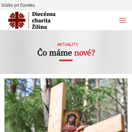
blízko pri človeku
AKTUALITY
Čo máme
nové?