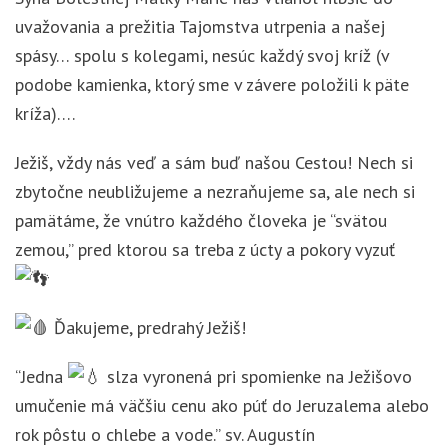
uvažovania a prežitia Tajomstva utrpenia a našej
spásy… spolu s kolegami, nesúc každý svoj kríž (v
podobe kamienka, ktorý sme v závere položili k päte
kríža)….
Ježiš, vždy nás veď a sám buď našou Cestou! Nech si
zbytočne neubližujeme a nezraňujeme sa, ale nech si
pamätáme, že vnútro každého človeka je “svätou
zemou,” pred ktorou sa treba z úcty a pokory vyzuť
Ďakujeme, predrahý Ježiš!
“Jedna
slza vyronená pri spomienke na Ježišovo
umučenie má väčšiu cenu ako púť do Jeruzalema alebo
rok pôstu o chlebe a vode.” sv. Augustín