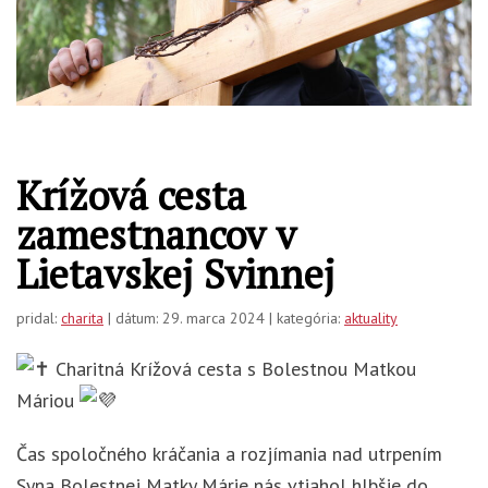
Krížová cesta
zamestnancov v
Lietavskej Svinnej
pridal:
charita
| dátum: 29. marca 2024 | kategória:
aktuality
Charitná Krížová cesta s Bolestnou Matkou
Máriou
Čas spoločného kráčania a rozjímania nad utrpením
Syna Bolestnej Matky Márie nás vtiahol hlbšie do