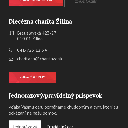
ZOBRAZIŤ AKTUÁLNE ČÍSLO
ZOBRAZIŤ ARCHÍV
Diecézna charita Žilina
Bratislavská 423/27
010 01 Žilina
041/723 12 34
charitaza@charitaza.sk
ZOBRAZIŤ KONTAKTY
Jednorazový/pravidelný príspevok
Vďaka Vášmu daru pomáhame chudobným a tým, ktorí sú
odkázaní na našu pomoc.
Jednorázový
Pravidelný dar