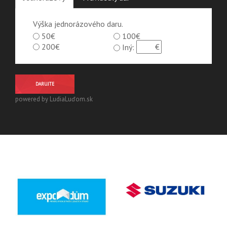
Výška jednorázového daru.
50€
100€
200€
Iný:
DARUJTE
powered by LudiaLuďom.sk