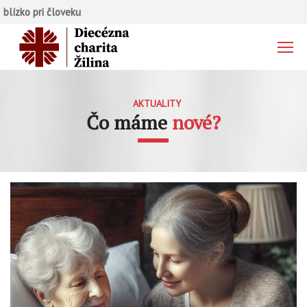
blízko pri človeku
AKTUALITY
Čo máme
nové?