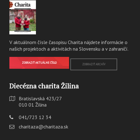
V aktuálnom čísle časopisu Charita nájdete informácie o
našich projektoch a aktivitách na Slovensku a v zahraničí.
ZOBRAZIŤ AKTUÁLNE ČÍSLO
ZOBRAZIŤ ARCHÍV
Diecézna charita Žilina
Bratislavská 423/27
010 01 Žilina
041/723 12 34
charitaza@charitaza.sk