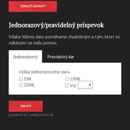
ZOBRAZIŤ KONTAKTY
Jednorazový/pravidelný príspevok
Vďaka Vášmu daru pomáhame chudobným a tým, ktorí sú
odkázaní na našu pomoc.
Jednorázový
Pravidelný dar
Výška jednorázového daru.
50€
100€
200€
Iný:
DARUJTE
powered by LudiaLuďom.sk