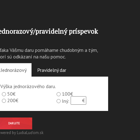
ednorazový/pravidelný príspevok
ďaka Vášmu daru pomáhame chudobným a tým,
torí sú odkázaní na našu pomoc.
Jednorázový
Pravidelný dar
Výška jednorázového daru.
50€
100€
200€
Iný:
DARUJTE
wered by LudiaLuďom.sk