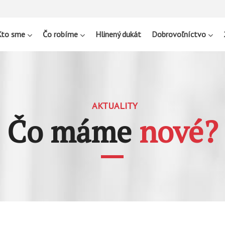
Kto sme
Čo robíme
Hlinený dukát
Dobrovoľníctvo
AKTUALITY
Čo máme
nové?