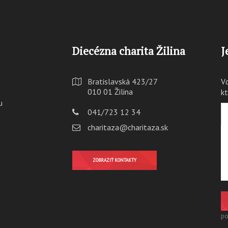
Diecézna charita Žilina
J
Bratislavská 423/27
V
010 01 Žilina
k
u
041/723 12 34
charitaza@charitaza.sk
ZOBRAZIŤ KONTAKTY
po