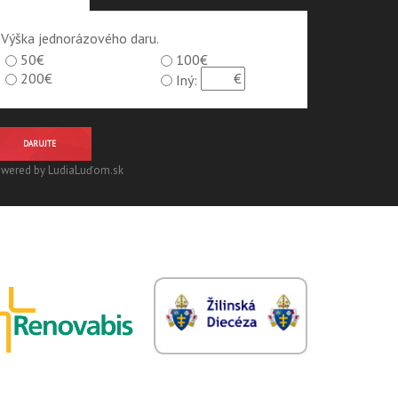
Výška jednorázového daru.
50€
100€
200€
Iný:
DARUJTE
wered by LudiaLuďom.sk