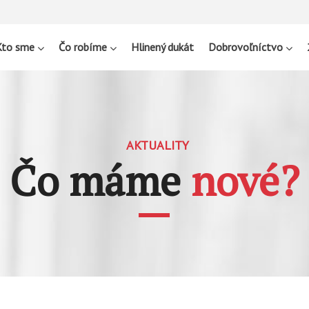
Kto sme
Čo robíme
Hlinený dukát
Dobrovoľníctvo
AKTUALITY
Čo máme
nové?