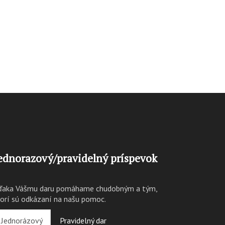
ednorazový/pravidelný príspevok
ďaka Vášmu daru pomáhame chudobným a tým,
torí sú odkázaní na našu pomoc.
Jednorázový
Pravidelný dar