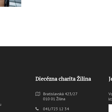
Diecézna charita Žilina
J
Bratislavská 423/27
V
010 01 Žilina
k
u
041/723 12 34