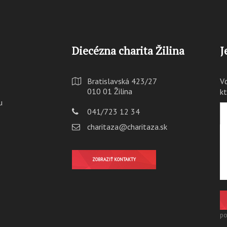
Diecézna charita Žilina
J
Bratislavská 423/27
V
010 01 Žilina
k
u
041/723 12 34
charitaza@charitaza.sk
ZOBRAZIŤ KONTAKTY
po