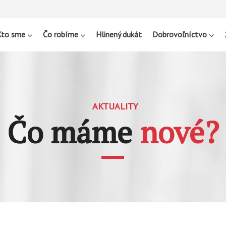
Kto sme
Čo robíme
Hlinený dukát
Dobrovoľníctvo
AKTUALITY
Čo máme
nové?