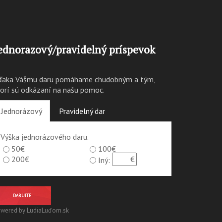
ednorazový/pravidelný príspevok
ďaka Vášmu daru pomáhame chudobným a tým,
torí sú odkázaní na našu pomoc.
Jednorázový
Pravidelný dar
Výška jednorázového daru.
50€
100€
200€
Iný:
DARUJTE
wered by LudiaLuďom.sk