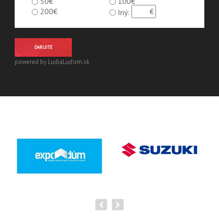
50€
100€
200€
Iný:
DARUJTE
powered by LudiaLuďom.sk