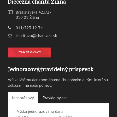
Diecézna charita Žilina
Bratislavská 423/27
010 01 Žilina
041/723 12 34
charitaza@charitaza.sk
ZOBRAZIŤ KONTAKTY
Jednorazový/pravidelný príspevok
Vďaka Vášmu daru pomáhame chudobným a tým, ktorí sú
odkázaní na našu pomoc.
Jednorázový
Pravidelný dar
Výška jednorázového daru.