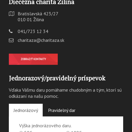
Diecézna charita Žilina
Bratislavská 423/27
010 01 Žilina
041/723 12 34
charitaza@charitaza.sk
ZOBRAZIŤ KONTAKTY
Jednorazový/pravidelný príspevok
Vďaka Vášmu daru pomáhame chudobným a tým, ktorí sú
odkázaní na našu pomoc.
Jednorázový
Pravidelný dar
Výška jednorázového daru.