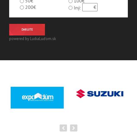
50€
100€
200€
Iný:
DARUJTE
powered by LudiaLuďom.sk