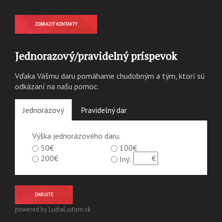
ZOBRAZIŤ KONTAKTY
Jednorazový/pravidelný príspevok
Vďaka Vášmu daru pomáhame chudobným a tým, ktorí sú
odkázaní na našu pomoc.
Jednorázový
Pravidelný dar
Výška jednorázového daru.
50€
100€
200€
Iný:
DARUJTE
powered by LudiaLuďom.sk