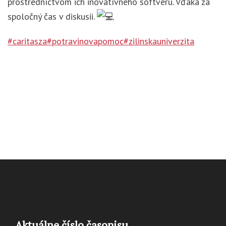
prostredníctvom ich inovatívneho softvéru. Vďaka za
spoločný čas v diskusii.
#caritasza
#potravinovapomoc
#zilinskauniverzita
Aktuálne číslo časopisu