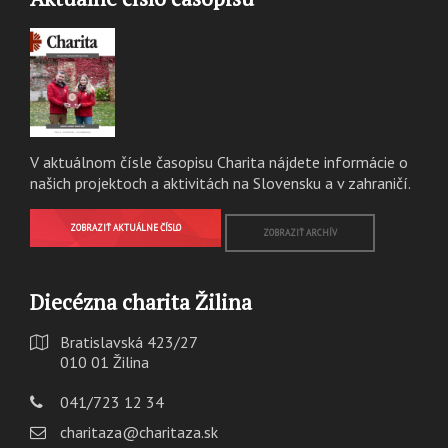
V aktuálnom čísle časopisu Charita nájdete informácie o
našich projektoch a aktivitách na Slovensku a v zahraničí.
ZOBRAZIŤ AKTUÁLNE ČÍSLO
ZOBRAZIŤ ARCHÍV
Diecézna charita Žilina
Bratislavská 423/27
010 01 Žilina
041/723 12 34
charitaza@charitaza.sk