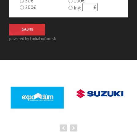
50€
100€
200€
Iný:
DARUJTE
powered by LudiaLuďom.sk