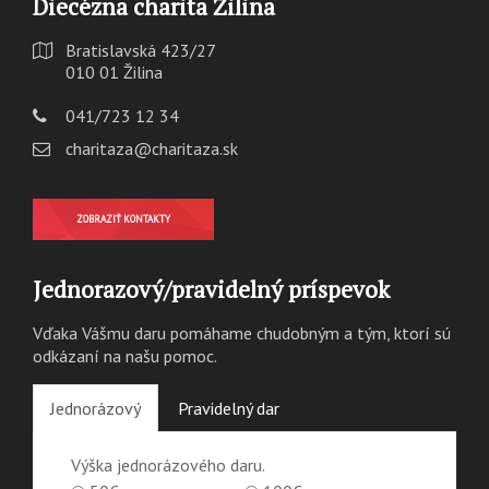
Diecézna charita Žilina
Bratislavská 423/27
010 01 Žilina
041/723 12 34
charitaza@charitaza.sk
ZOBRAZIŤ KONTAKTY
Jednorazový/pravidelný príspevok
Vďaka Vášmu daru pomáhame chudobným a tým, ktorí sú
odkázaní na našu pomoc.
Jednorázový
Pravidelný dar
Výška jednorázového daru.