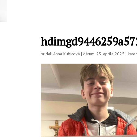
hdimgd9446259a572
pridal: Anna Kubicová | dátum: 23. apríla 2025 | kateg