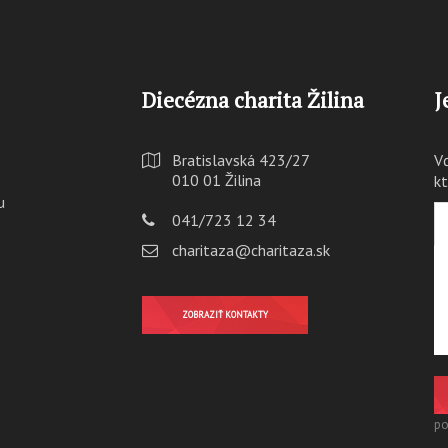
Diecézna charita Žilina
J
Bratislavská 423/27
V
010 01 Žilina
k
u
041/723 12 34
charitaza@charitaza.sk
ZOBRAZIŤ KONTAKTY
po