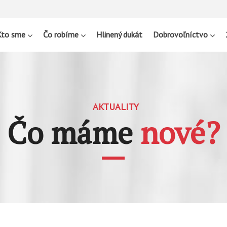
Kto sme
Čo robíme
Hlinený dukát
Dobrovoľníctvo
AKTUALITY
Čo máme
nové?