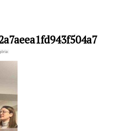
a7aeea1fd943f504a7
ória: