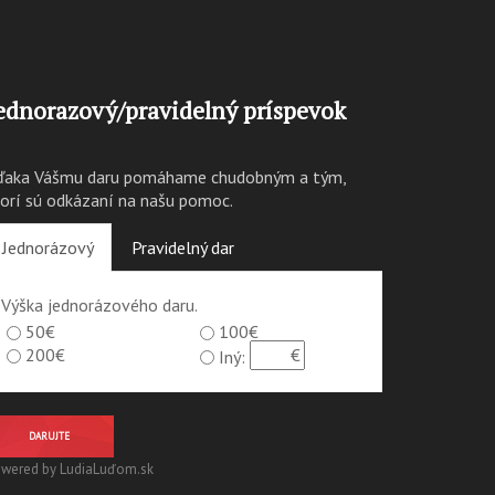
ednorazový/pravidelný príspevok
ďaka Vášmu daru pomáhame chudobným a tým,
torí sú odkázaní na našu pomoc.
Jednorázový
Pravidelný dar
Výška jednorázového daru.
50€
100€
200€
Iný:
DARUJTE
wered by LudiaLuďom.sk