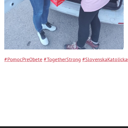
#PomocPreObete
#TogetherStrong
#SlovenskaKatolicka