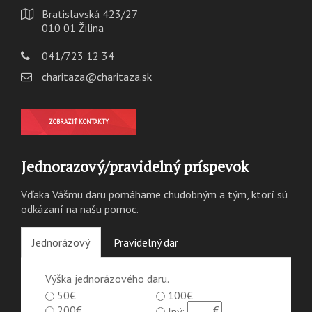
Bratislavská 423/27
010 01 Žilina
041/723 12 34
charitaza@charitaza.sk
ZOBRAZIŤ KONTAKTY
Jednorazový/pravidelný príspevok
Vďaka Vášmu daru pomáhame chudobným a tým, ktorí sú
odkázaní na našu pomoc.
Jednorázový
Pravidelný dar
Výška jednorázového daru.
50€
100€
200€
Iný: