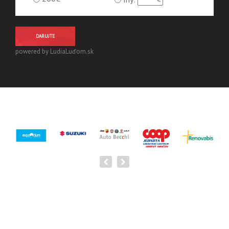
DARUJTE
powered by LudiaLuďom.sk