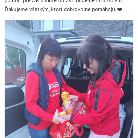
pomoci pre zasiahnuté oblasti budeme informovať.
Ďakujeme všetkým, ktorí dobrovoľne pomáhajú. ❤️