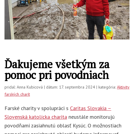
Ďakujeme všetkým za
pomoc pri povodniach
pridal: Anna Kubicová | dátum: 17. septembra 2024 | kategória:
Aktivity
farských charít
Farské charity v spolupráci s
Caritas Slovakia –
Slovenská katolícka charita
neustále monitorujú
povodňami zasiahnutú oblasť Kysúc. O možnostiach