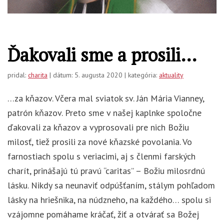
Ďakovali sme a prosili…
pridal:
charita
| dátum: 5. augusta 2020 | kategória:
aktuality
…za kňazov. Včera mal sviatok sv. Ján Mária Vianney,
patrón kňazov. Preto sme v našej kaplnke spoločne
ďakovali za kňazov a vyprosovali pre nich Božiu
milosť, tiež prosili za nové kňazské povolania. Vo
farnostiach spolu s veriacimi, aj s členmi farských
charít, prinášajú tú pravú “caritas” – Božiu milosrdnú
lásku. Nikdy sa neunaviť odpúšťaním, stálym pohľadom
lásky na hriešnika, na núdzneho, na každého… spolu si
vzájomne pomáhame kráčať, žiť a otvárať sa Božej