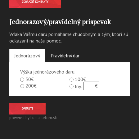
ZOBRAZIŤ KONTAKTY
Jednorazový/pravidelný príspevok
Vďaka Vášmu daru pomáhame chudobným a tým, ktorí sú
odkázaní na našu pomoc.
Jednorázový
Pravidelný dar
Výška jednorázového daru.
50€
100€
200€
Iný:
DARUJTE
powered by LudiaLuďom.sk