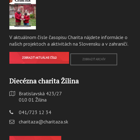
V aktuálnom čísle časopisu Charita nájdete informácie o
našich projektoch a aktivitách na Slovensku a v zahraničí.
ZOBRAZIŤ AKTUÁLNE ČÍSLO
ZOBRAZIŤ ARCHÍV
Diecézna charita Žilina
Bratislavská 423/27
010 01 Žilina
041/723 12 34
charitaza@charitaza.sk