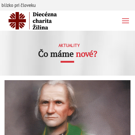
blízko pri človeku
AKTUALITY
Čo máme
nové?