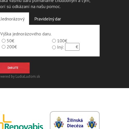
ďaka Vášmu daru pomáhame chudobným a tým,
torí sú odkázaní na našu pomoc.
Jednorázový
Pravidelný dar
Výška jednorázového daru.
50€
100€
200€
Iný:
DARUJTE
wered by LudiaLuďom.sk