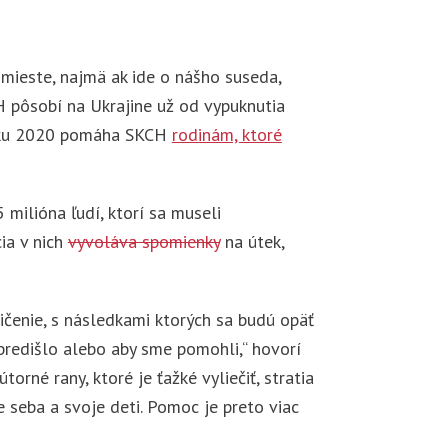
a mieste, najmä ak ide o nášho suseda,
H pôsobí na Ukrajine už od vypuknutia
 roku 2020 pomáha SKCH
rodinám, ktoré
 milióna ľudí, ktorí sa museli
cia v nich
vyvoláva spomienky
na útek,
ničenie, s následkami ktorých sa budú opäť
 predišlo alebo aby sme pomohli,“ hovorí
orné rany, ktoré je ťažké vyliečiť, stratia
e seba a svoje deti. Pomoc je preto viac