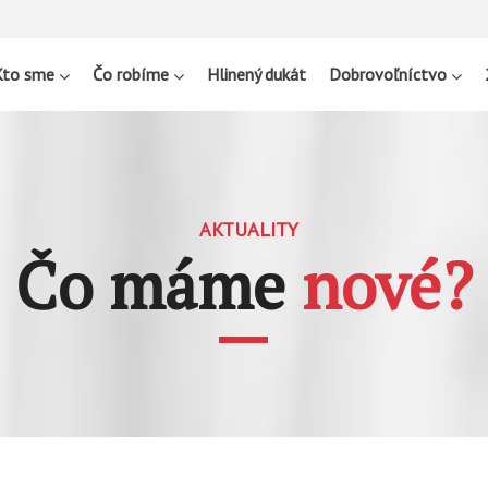
Kto sme
Čo robíme
Hlinený dukát
Dobrovoľníctvo
AKTUALITY
Čo máme
nové?