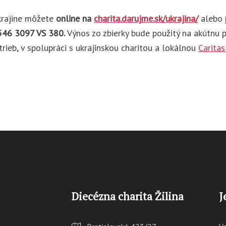
krajine môžete
online na
charita.darujme.sk/ukrajina/
alebo
546 3097 VS 380.
Výnos zo zbierky bude použitý na akútnu p
rieb, v spolupráci s ukrajinskou charitou a lokálnou
Carita
Diecézna charita Žilina
J