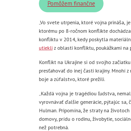
Pomôžem finančne
„Vo svete utrpenia, ktoré vojna prináša, 
ktorému po 8-ročnom konflikte dochádzaj
konfliktu v 2014, kedy poskytla materiá
utiekli
z oblasti konfliktu, poukážkami na
Konflikt na Ukrajine si od svojho začiatk
presťahovať do inej časti krajiny. Mnohí z
boje a zúfalstvo, ktoré prežili.
„Každá vojna je tragédiou ľudstva, nemala
vyrovnávať ďalšie generácie, pýtajúc sa, 
Hulman. Pripomína, že straty na životoch n
domovy, prídu o rodinu, živobytie, sociál
než potrebná.