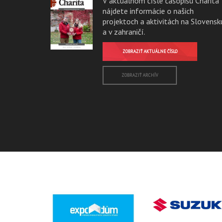
V aktuálnom čísle časopisu Charita
nájdete informácie o našich
projektoch a aktivitách na Slovensk
a v zahraničí.
ZOBRAZIŤ AKTUÁLNE ČÍSLO
ZOBRAZIŤ ARCHÍV