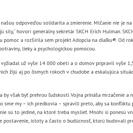
je našou odpoveďou solidarita a zmierenie. Mlčanie nie je n
ú sily,“ hovorí generálny sekretár SKCH Erich Hulman. SKC
lnu pomoc a rozšírila sem projekt Adopcia na diaľku®. Od
 potraviny, lieky a psychologickou pomocou.
u vyžiadal už vyše 14 000 obetí a o domov pripravil vyše 1,5
 nich žijú aj po ôsmych rokoch v chudobe a eskalujúca situá
 by však byť prehrou ľudskosti. Vojna prináša mrzačenie a 
čo sme my – ich predkovia – spravili preto, aby sa konfliktu
ie sú to jediné, na ktoré treba myslieť. Mnohí si ponesú vnút
ne postavenie, istoty a často o budúcnosť, ktorú budovali pr