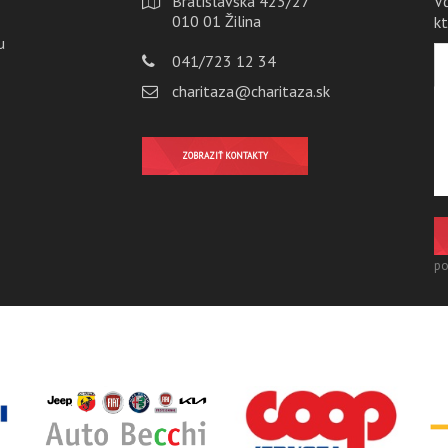
Bratislavská 423/27
V
010 01 Žilina
k
u
041/723 12 34
charitaza@charitaza.sk
ZOBRAZIŤ KONTAKTY
po